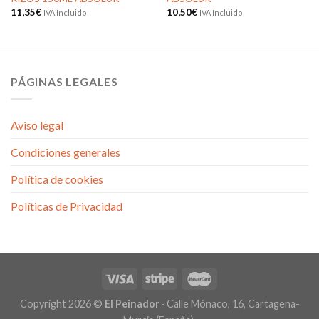
11,35
€
10,50
€
IVA Incluido
IVA Incluido
Añadir
Añadir
a la
a la
lista de
lista de
deseos
deseos
PÁGINAS LEGALES
Aviso legal
Condiciones generales
Política de cookies
Políticas de Privacidad
Copyright 2026 ©
El Peinador
· Calle Mónaco, 16, Cartagena-