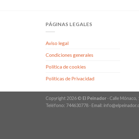
PÁGINAS LEGALES
Aviso legal
Condiciones generales
Política de cookies
Políticas de Privacidad
Copyright 2026 ©
El Peinador
· Calle Mónaco, 
Teléfono: 744630778 · Email: info@elpeinador