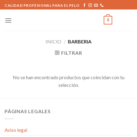
Skip
CALIDAD PROFESIONAL PARA EL PELO
to
content
0
INICIO
/
BARBERIA
FILTRAR
No se han encontrado productos que coincidan con tu
selección.
PÁGINAS LEGALES
Aviso legal