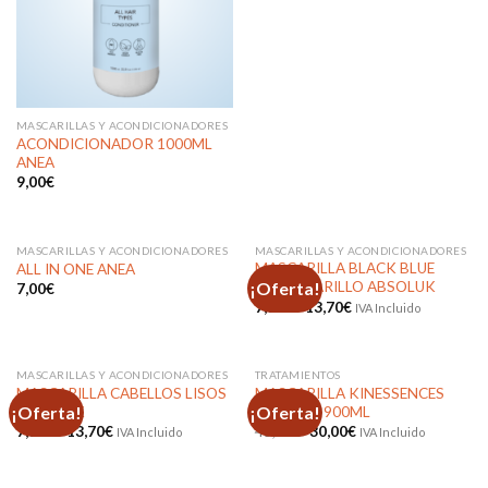
MASCARILLAS Y ACONDICIONADORES
ACONDICIONADOR 1000ML
ANEA
9,00
€
MASCARILLAS Y ACONDICIONADORES
MASCARILLAS Y ACONDICIONADORES
MASCARILLA BLACK BLUE
ALL IN ONE ANEA
¡Oferta!
ANTIAMARILLO ABSOLUK
7,00
€
Rango
7,90
€
-
13,70
€
IVA Incluido
de
precios:
Añadir
Añadir
desde
a la
a la
7,90€
lista de
lista de
hasta
MASCARILLAS Y ACONDICIONADORES
TRATAMIENTOS
deseos
deseos
SIN EXISTENCIAS
13,70€
MASCARILLA CABELLOS LISOS
MASCARILLA KINESSENCES
¡Oferta!
¡Oferta!
ABSOLUK
RESTORE 900ML
Rango
El
El
7,90
€
-
13,70
€
45,00
€
30,00
€
IVA Incluido
IVA Incluido
de
precio
precio
precios:
original
actual
Añadir
Añadir
desde
era:
es:
a la
a la
7,90€
45,00€.
30,00€.