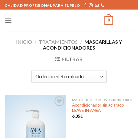
Skip
CALIDAD PROFESIONAL PARA EL PELO
to
content
0
INICIO
/
TRATAMIENTOS
/
MASCARILLAS Y
ACONDICIONADORES
FILTRAR
MASCARILLAS Y ACONDICIONADORES
Acondicionador sin aclarado
LEAVE IN ANEA
6,35
€
Añadir
Añadir
a la
a la
lista de
lista de
deseos
deseos