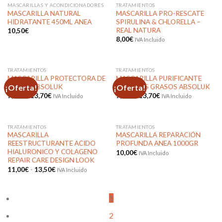
lista de
lista de
hasta
MASCARILLAS Y ACONDICIONADORES
TRATAMIENTOS
deseos
deseos
SIN EXISTENCIAS
SIN EXISTENCIAS
13,70€
MASCARILLA NATURAL
MASCARILLA PRO-RESCATE
HIDRATANTE 450ML ANEA
SPIRULINA & CHLORELLA –
REAL NATURA
10,50
€
8,00
€
IVA Incluido
Añadir
Añadir
a la
a la
lista de
lista de
deseos
deseos
TRATAMIENTOS
TRATAMIENTOS
MASCARILLA PROTECTORA DE
MASCARILLA PURIFICANTE
¡Oferta!
¡Oferta!
COLOR ABSOLUK
CABELLOS GRASOS ABSOLUK
Rango
Rango
7,90
€
-
13,70
€
7,90
€
-
13,70
€
IVA Incluido
IVA Incluido
de
de
precios:
precios:
Añadir
Añadir
desde
desde
a la
a la
7,90€
7,90€
lista de
lista de
hasta
hasta
TRATAMIENTOS
TRATAMIENTOS
deseos
deseos
13,70€
13,70€
MASCARILLA
MASCARILLA REPARACIÓN
REESTRUCTURANTE ACIDO
PROFUNDA ANEA 1000GR
HIALURONICO Y COLAGENO
10,00
€
IVA Incluido
REPAIR CARE DESIGN LOOK
Añadir
Añadir
Rango
11,00
€
-
13,50
€
IVA Incluido
a la
a la
de
lista de
lista de
precios:
deseos
deseos
desde
11,00€
1
hasta
13,50€
2