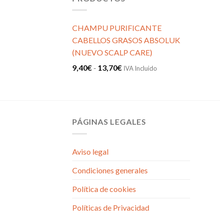
CHAMPU PURIFICANTE
CABELLOS GRASOS ABSOLUK
(NUEVO SCALP CARE)
Rango
9,40
€
-
13,70
€
IVA Incluido
de
precios:
desde
9,40€
PÁGINAS LEGALES
hasta
13,70€
Aviso legal
Condiciones generales
Política de cookies
Políticas de Privacidad