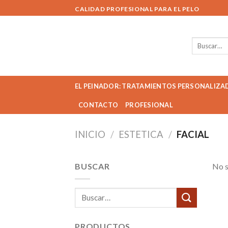
Skip
CALIDAD PROFESIONAL PARA EL PELO
to
content
Buscar
por:
EL PEINADOR: TRATAMIENTOS PERSONALIZA
CONTACTO
PROFESIONAL
INICIO
/
ESTETICA
/
FACIAL
BUSCAR
No s
Buscar
por:
PRODUCTOS