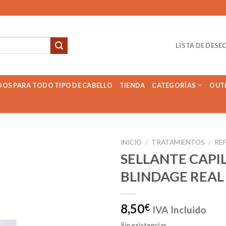
LISTA DE DESE
DOS PARA TODO TIPO DE CABELLO
TIENDA
CATEGORÍAS
OUT
INICIO
/
TRATAMIENTOS
/
RE
SELLANTE CAPI
BLINDAGE REA
Añadir
a la
lista de
8,50
€
IVA Incluido
deseos
Sin existencias