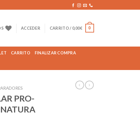
0
OS
ACCEDER
CARRITO /
0,00
€
LET
CARRITO
FINALIZAR COMPRA
PARADORES
LAR PRO-
L NATURA