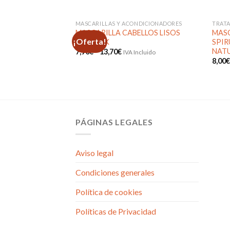
MASCARILLAS Y ACONDICIONADORES
TRAT
MASCARILLA CABELLOS LISOS
MASC
¡Oferta!
ABSOLUK
SPIR
NAT
Rango
7,90
€
-
13,70
€
IVA Incluido
de
8,00
Añadir
precios:
a la
desde
lista de
7,90€
deseos
hasta
13,70€
PÁGINAS LEGALES
Aviso legal
Condiciones generales
Política de cookies
Políticas de Privacidad