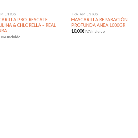
AMIENTOS
TRATAMIENTOS
SIN EXISTENCIAS
ARILLA PRO-RESCATE
MASCARILLA REPARACIÓN
ULINA & CHLORELLA – REAL
PROFUNDA ANEA 1000GR
URA
10,00
€
IVA Incluido
€
Añadir
Aña
IVA Incluido
a la
a l
lista de
lista
deseos
des