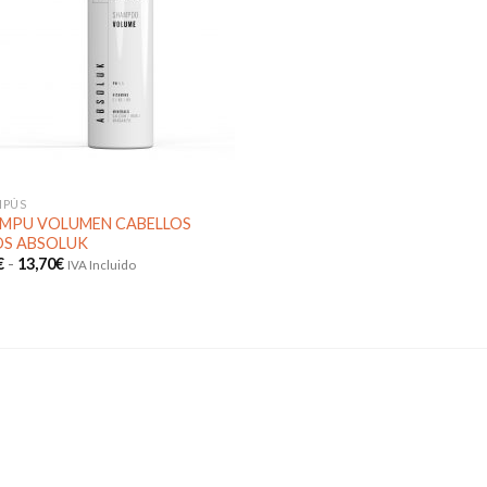
lista de
deseos
MPÚS
MPU VOLUMEN CABELLOS
OS ABSOLUK
Rango
€
-
13,70
€
IVA Incluido
de
precios:
desde
9,40€
hasta
13,70€