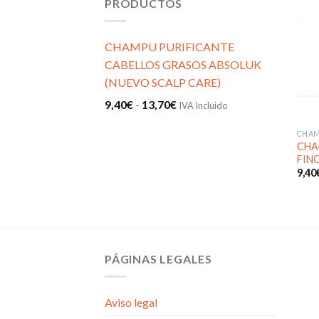
PRODUCTOS
CHAMPU PURIFICANTE
CABELLOS GRASOS ABSOLUK
(NUEVO SCALP CARE)
Rango
9,40
€
-
13,70
€
IVA Incluido
de
CHA
precios:
CHA
desde
FIN
9,40
9,40€
hasta
13,70€
PÁGINAS LEGALES
Aviso legal